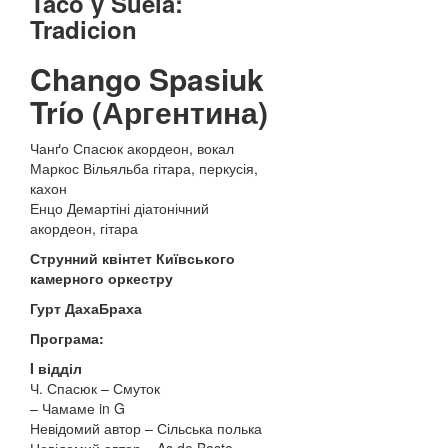
Taco y Suela:
Tradicion
Chango Spasiuk
Trío (Аргентина)
Чанґо Спасюк акордеон, вокал
Маркос Вільяльба гітара, перкусія,
кахон
Енцо Демартіні діатонічний
акордеон, гітара
Струнний квінтет Київського
камерного оркестру
Гурт ДахаБраха
Програма:
I відділ
Ч. Спасюк – Смуток
– Чамаме in G
Невідомий автор – Сільська полька