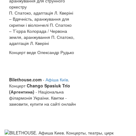
аранжування для струнного
оркестру
П. Спатоко, адаптація Л. Кверіні
– Вдячність, аранжування для
скрипки і віолончелі П. Спатоко
– Т’єрра Колорада / Червона
земля, аранжування П. Спатоко,
адаптація Л. Кверіні
Концерт веде Олександр Рудько
Bilethouse.com
-
Афіша Київ
.
Концерт
Chango Spasiuk Trío
(Аргентина)
- Національна
філармонія України. Квитки -
замовити, купити на сайті онлайн