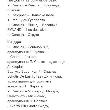
Невідомий автор – As de Basto
Ч. Спасюк – Радість, що змушує
плакати
Х. Ґутієррес – Палаюче поле
Т. Рос – Дон Ґуалберто
Ч. Спасюк – Пінінді – Босоніж /
PYNANDÍ – Los descalzos
Ч. Спасюк – Отрута
II відділ
Ч. Спасюк – Сеньйор "О",
аранжування Ґ. Рубіно
– Chamamé crudo,
аранжування П. Спатоко, адаптація
Л. Кверіні
Барчук / Варениця–Ч. Спасюк –
Schotis De Las Tunas / Дитячі сни,
аранжування для скрипки і
віолончелі П. Фаргата
Ч. Спасюк – Мій народ, Мій дім,
Самотність / Місьйонес,
аранжування П. Спатоко
– Сюїта Північного Сходу,