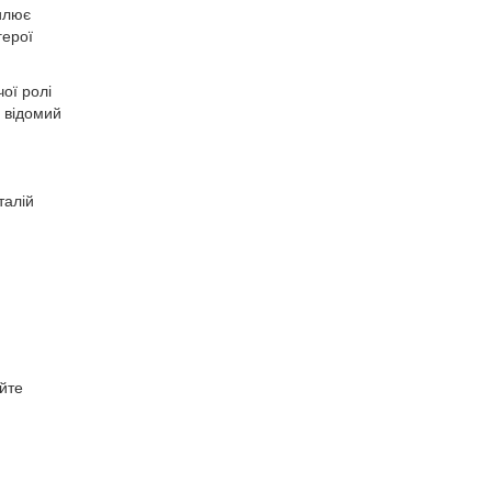
илює
герої
чої ролі
м відомий
талій
айте