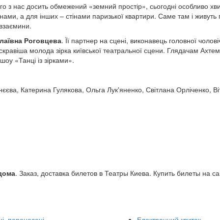
го з нас досить обмежений «земний простір», сьогодні особливо хв
ами, а для інших – стінами паризької квартири. Саме там і живуть 
 взаємини.
лаївна Роговцева
. Її партнер на сцені, виконавець головної чолові
яскравіша молода зірка київської театральної сцени. Глядачам Ахте
оу «Танці із зірками».
єва, Катерина Гулякова, Ольга Лук'яненко, Світлана Орліченко, Ві
 дома
. Заказ, доставка билетов в Театры Киева. Купить билеты на с
і, перенесені
Електронний квиток