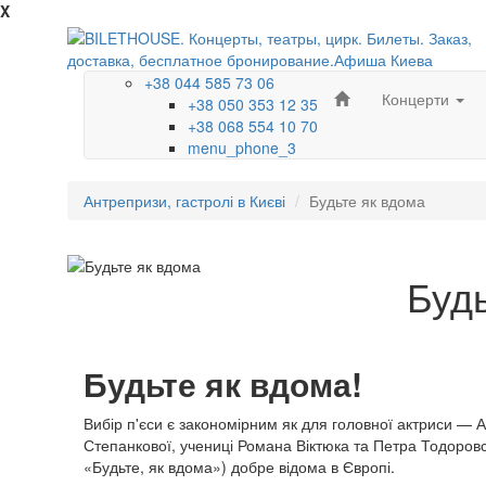
X
+38 044 585 73 06
Концерти
+38 050 353 12 35
+38 068 554 10 70
menu_phone_3
Антрепризи, гастролі в Києві
Будьте як вдома
Будь
Будьте як вдома!
Вибір п'єси є закономірним як для головної актриси — 
Степанкової, учениці Романа Віктюка та Петра Тодоровсь
«Будьте, як вдома») добре відома в Європі.