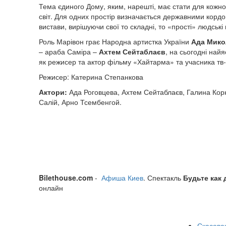
Тема єдиного Дому, яким, нарешті, має стати для кожно
світ. Для одних простір визначається державними кордон
вистави, вирішуючи свої то складні, то «прості» людські
Роль Марівон грає Народна артистка України
Ада Мико
– араба Саміра –
Ахтем Сейтаблаєв
, на сьогодні най
як режисер та актор фільму «Хайтарма» та учасника тв-ш
Режисер: Катерина Степанкова
Актори:
Ада Роговцева, Ахтем Сейтаблаєв, Галина Корнє
Салій, Арно Тсембенгой.
Bilethouse.com
-
Афиша Киев
. Спектакль
Будьте как
онлайн
Скасован