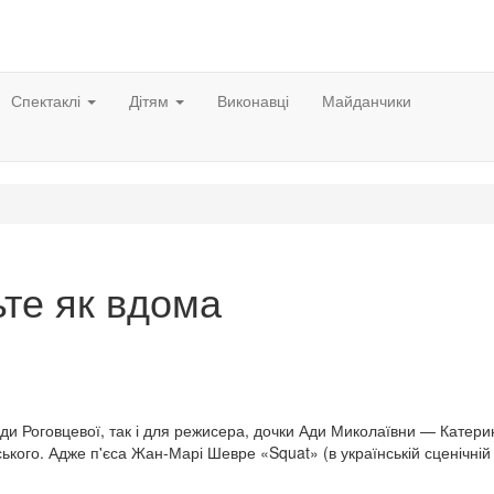
Спектаклі
Дітям
Виконавці
Майданчики
те як вдома
Ади Роговцевої, так і для режисера, дочки Ади Миколаївни — Катери
кого. Адже п'єса Жан-Марі Шевре «Squat» (в українській сценічній 