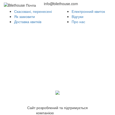
info@bilethouse.com
Скасовані, перенесені
Електронний квиток
Як замовити
Відгуки
Доставка квитків
Про нас
Сайт розроблений та підтримується
компанією
ZetWeb Studio