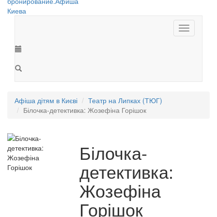
Toggle
navigation
Афіша дітям в Києві
Театр на Липках (ТЮГ)
Білочка-детективка: Жозефіна Горішок
Білочка-
детективка:
Жозефіна
Горішок