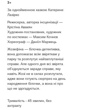
3+
За однойменною казкою Катерини
Лазірко
Режисерка, авторка інсценізації —
Крістіна Авакян
Художник-постановник, художник
по костюмах — Максим Кочнєв
Хореограф — Даніїл Маржець
Жозефіна — білочка-детективка,
вона допомагає всім звіряткам у
парку та розплутує найзаплутаніші
справи. Але одного дня всі звірята
об’єднуються заради справи, яку
навіть Жозі не в силах розплутати,
адже вони готують сюрприз на день
народження білочки, а вона ні про
що не здогадується.
Тривалість - 45 хвилин, без
антракту