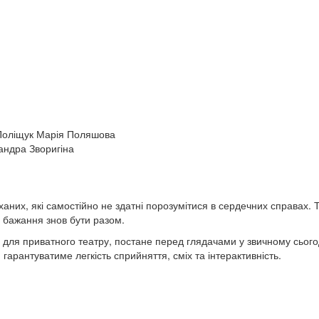
Поліщук Марія Поляшова
сандра Зворигіна
ханих, які самостійно не здатні порозумітися в сердечних справах. 
о бажання знов бути разом.
 для приватного театру, постане перед глядачами у звичному сього
 гарантуватиме легкість сприйняття, сміх та інтерактивність.