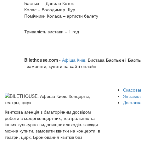
Бастьєн – Данило Коток
Колас – Володимир Щур
Помічники Коласа – артисти балету
Тривалість вистави – 1 год
Bilethouse.com
-
Афіша Київ
. Вистава
Бастьєн і Баст
- замовити, купити на сайті онлайн
Скасован
Як замо
Доставка
Квиткова агенція з багаторічним досвідом
роботи в сфері концертних, театральних та
інших культурно-видовищних заходів. завжди
можна купити, замовити квитки на концерти, в
театри, цирк. Бронювання квитків без