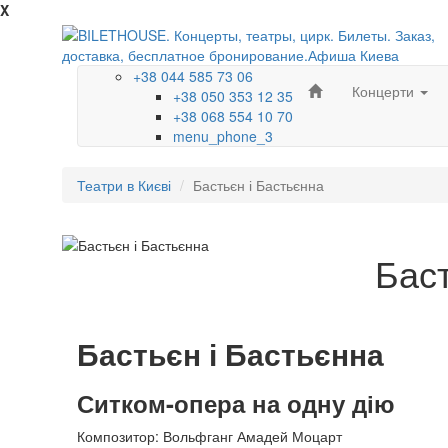
X
+38 044 585 73 06
Концерти
+38 050 353 12 35
+38 068 554 10 70
menu_phone_3
Театри в Києві
Бастьєн і Бастьєнна
Баст
Бастьєн і Бастьєнна
Ситком-опера на одну дію
Композитор: Вольфганг Амадей Моцарт