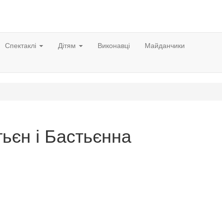
Спектаклі
Дітям
Виконавці
Майданчики
ьєн і Бастьєнна