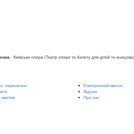
ьєнна
- Київська опера (Театр опери та балету для дітей та юнацтва)
і, перенесені
Електронний квиток
вити
Відгуки
 квитків
Про нас