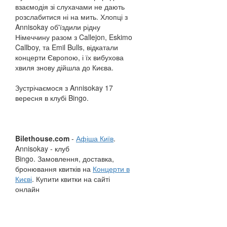
взаємодія зі слухачами не дають
розслабитися ні на мить. Хлопці з
Annisokay об'їздили рідну
Німеччину разом з Callejon, Eskimo
Callboy, та Emil Bulls, відкатали
концерти Європою, і їх вибухова
хвиля знову дійшла до Києва.
Зустрічаємося з Annisokay 17
вересня в клубі Bingo.
Bilethouse.com
-
Афіша Київ
.
Annisokay - клуб
Bingo. Замовлення, доставка,
бронювання квитків на
Концерти в
Києві
. Купити квитки на сайті
онлайн