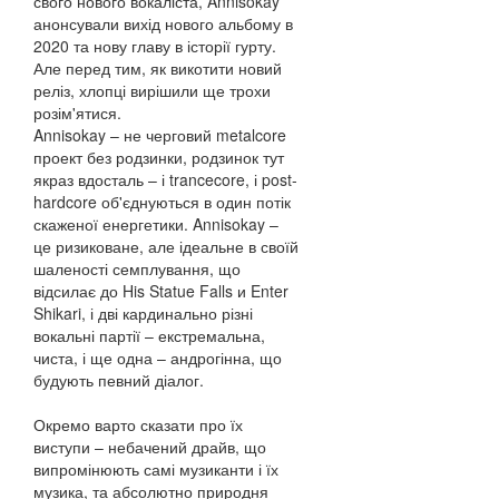
свого нового вокаліста, Annisokay
анонсували вихід нового альбому в
2020 та нову главу в історії гурту.
Але перед тим, як викотити новий
реліз, хлопці вирішили ще трохи
розім'ятися.
Annisokay – не черговий metalcore
проект без родзинки, родзинок тут
якраз вдосталь – і trancecore, і post-
hardcore об'єднуються в один потік
скаженої енергетики. Annisokay –
це ризиковане, але ідеальне в своїй
шаленості семплування, що
відсилає до His Statue Falls и Enter
Shikari, і дві кардинально різні
вокальні партії – екстремальна,
чиста, і ще одна – андрогінна, що
будують певний діалог.
Окремо варто сказати про їх
виступи – небачений драйв, що
випромінюють самі музиканти і їх
музика, та абсолютно природня