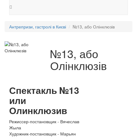
Антрепризи, гастролі в Києві
№13, або Олінклюзів
№13, або
Олінклюзів
Спектакль №13
или
Олинклюзив
Режиссер-постановщик - Вячеслав
Жыла
Художник-постановщик - Марьян