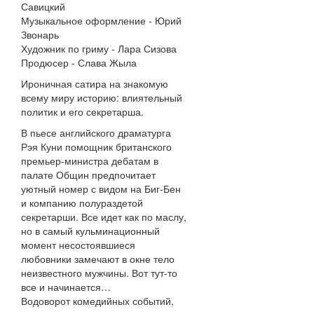
Савицкий
Музыкальное оформление - Юрий
Звонарь
Художник по гриму - Лара Сизова
Продюсер - Слава Жыла
Ироничная сатира на знакомую
всему миру историю: влиятельный
политик и его секретарша.
В пьесе английского драматурга
Рэя Куни помощник британского
премьер-министра дебатам в
палате Общин предпочитает
уютный номер с видом на Биг-Бен
и компанию полураздетой
секретарши. Все идет как по маслу,
но в самый кульминационный
момент несостоявшиеся
любовники замечают в окне тело
неизвестного мужчины. Вот тут-то
все и начинается…
Водоворот комедийных событий,