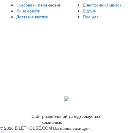
Скасовані, перенесені
Електронний квиток
Як замовити
Відгуки
Доставка квитків
Про нас
Сайт розроблений та підтримується
компанією
ZetWeb Studio
© 2026 BILETHOUSE.COM Всі права захищені.